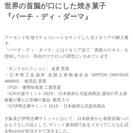
世界の首脳が口にした焼き菓子
『バーチ・ディ・ダーマ』
アーモンド生地でチョコレートをサンドした北イタリアの郷土菓
子。
「バーチ・ディ・ダーマ」とはイタリア語で「貴婦人のキス」を
意味しており、現在のマカロンの原型といわれています。
〈モンドセレクション〉 金賞 受賞
〈日本商工会議所 全国土産物連合会 NIPPON OMIYAGE
AWARD〉 推奨品 受賞
〈ITQI〉 優秀味覚賞 二星受賞
〈G20大阪サミット 2019〉 日本政府公式提供商品 接待の手土産-
秘書が選んだ至極の逸品- 殿堂入り
〈G7伊勢志摩サミット 2016〉 日本政府公式提供商品
大阪及び伊勢志摩サミットにおいて、日本政府から各国首脳への
おもてなしの品として､サミット参加国であるイタリアにちなむ品
をBicerinが担当させて頂きました。