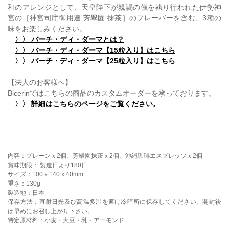
和のアレンジとして、天皇陛下が親謁の儀を執り行われた伊勢神
宮の［神宮司庁御用達 芳翠園 抹茶］のフレーバーを含む、3種の
味をお楽しみください。
〉〉 バーチ・ディ・ダーマとは？
〉〉 バーチ・ディ・ダーマ【15粒入り】はこちら
〉〉 バーチ・ディ・ダーマ【25粒入り】はこちら
【法人のお客様へ】
Bicerinではこちらの商品のカスタムオーダーを承っております。
〉〉 詳細はこちらのページをご覧ください。
内容：プレーンｘ2個、芳翠園抹茶ｘ2個、沖縄珈琲エスプレッソｘ2個
賞味期限： 製造日より180日
サイズ：100ｘ140ｘ40mm
重さ：130g
製造地：日本
保存方法：直射日光及び高温多湿を避け冷暗所に保存してください。開封後
は早めにお召し上がり下さい。
特定原材料：小麦・大豆・乳・アーモンド