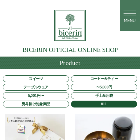
BICERIN OFFICIAL ONLINE SHOP
Product
スイーツ
コーヒー&ティー
テーブルウェア
〜5,000円
5,001円〜
手土産用袋
熨斗掛け対象商品
ALL