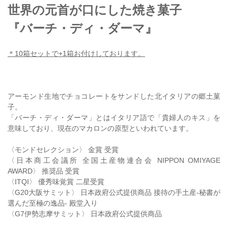
世界の元首が口にした焼き菓子
『バーチ・ディ・ダーマ』
＊10箱セットで+1箱お付けしております。
アーモンド生地でチョコレートをサンドした北イタリアの郷土菓
子。
「バーチ・ディ・ダーマ」とはイタリア語で「貴婦人のキス」を
意味しており、現在のマカロンの原型といわれています。
〈モンドセレクション〉 金賞 受賞
〈日本商工会議所 全国土産物連合会 NIPPON OMIYAGE
AWARD〉 推奨品 受賞
〈ITQI〉 優秀味覚賞 二星受賞
〈G20大阪サミット〉 日本政府公式提供商品 接待の手土産-秘書が
選んだ至極の逸品- 殿堂入り
〈G7伊勢志摩サミット〉 日本政府公式提供商品