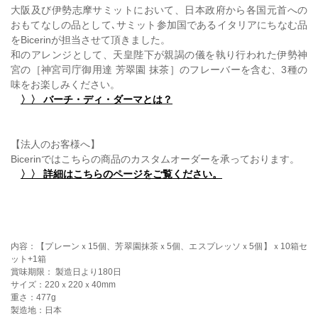
大阪及び伊勢志摩サミットにおいて、日本政府から各国元首への
おもてなしの品として､サミット参加国であるイタリアにちなむ品
をBicerinが担当させて頂きました。
和のアレンジとして、天皇陛下が親謁の儀を執り行われた伊勢神
宮の［神宮司庁御用達 芳翠園 抹茶］のフレーバーを含む、3種の
味をお楽しみください。
〉〉 バーチ・ディ・ダーマとは？
【法人のお客様へ】
Bicerinではこちらの商品のカスタムオーダーを承っております。
〉〉 詳細はこちらのページをご覧ください。
内容：【プレーンｘ15個、芳翠園抹茶ｘ5個、エスプレッソｘ5個】ｘ10箱セ
ット+1箱
賞味期限： 製造日より180日
サイズ：220ｘ220ｘ40mm
重さ：477g
製造地：日本