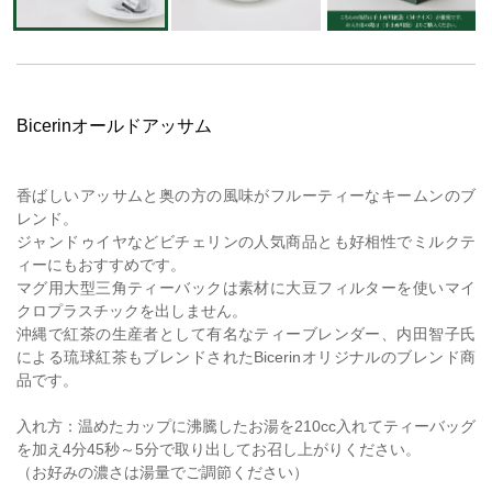
Bicerinオールドアッサム
香ばしいアッサムと奥の方の風味がフルーティーなキームンのブ
レンド。
ジャンドゥイヤなどビチェリンの人気商品とも好相性でミルクテ
ィーにもおすすめです。
マグ用大型三角ティーバックは素材に大豆フィルターを使いマイ
クロプラスチックを出しません。
沖縄で紅茶の生産者として有名なティーブレンダー、内田智子氏
による琉球紅茶もブレンドされたBicerinオリジナルのブレンド商
品です。
入れ方：温めたカップに沸騰したお湯を210cc入れてティーバッグ
を加え4分45秒～5分で取り出してお召し上がりください。
（お好みの濃さは湯量でご調節ください）