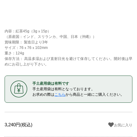
内容：紅茶45g（3gｘ15p）
（原産国：インド、スリランカ、中国、日本（沖縄））
賞味期限： 製造日より3年
サイズ：76ｘ76ｘ102mm
重さ：124g
保存方法： 高温多湿および直射日光を避けて保存してください。開封後は早
めにお召し上がり下さい。
手土産用袋は有料です
手土産用袋は有料となっております。
お求めの際は
こちら
から商品と一緒にご購入ください。
3,240円(税込)
お気に入り