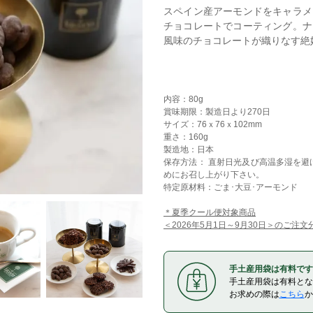
スペイン産アーモンドをキャラメ
チョコレートでコーティング。ナ
風味のチョコレートが織りなす絶
内容：80g
賞味期限：製造日より270日
サイズ：76ｘ76ｘ102mm
重さ：160g
製造地：日本
保存方法： 直射日光及び高温多湿を
めにお召し上がり下さい。
特定原材料：ごま･大豆･アーモンド
＊夏季クール便対象商品
＜2026年5月1日～9月30日＞のご
手土産用袋は有料です
手土産用袋は有料とな
お求めの際は
こちら
か